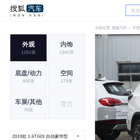
当前位置:
搜狐汽车
＞
车型
外观
内饰
1261张
1942张
底盘/动力
空间
406张
179张
车展/其他
官方
76张
2019款 1.6TGDI 自动豪华型