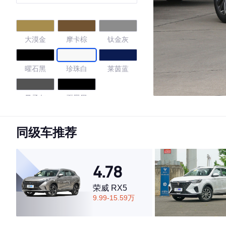
大漠金
摩卡棕
钛金灰
曜石黑
珍珠白
莱茵蓝
量子灰
石墨黑
4.74
同级车推荐
4.78
·外观表现一般，低于54%同级车
·内饰表现较为优秀，优于77%同级车
荣威 RX5
·空间表现较为优秀，优于75%同级车
9.99-15.59万