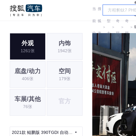
当
搜
车
前
狐
型
奇
奇
＞
＞
＞
＞
位
汽
大
瑞
瑞
外观
内饰
置:
车
全
1261张
1942张
底盘/动力
空间
406张
179张
车展/其他
官方
76张
2021款 鲲鹏版 390TGDI 自动扶