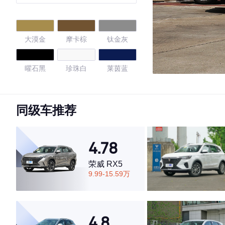
摇版
大漠金
摩卡棕
钛金灰
曜石黑
珍珠白
莱茵蓝
量子灰
石墨黑
同级车推荐
4.74
4.78
荣威 RX5
·外观表现一般，低于54%同级车
9.99-15.59万
·内饰表现较为优秀，优于77%同级车
·空间表现较为优秀，优于75%同级车
4.8