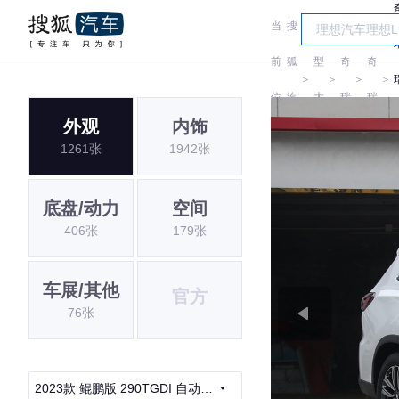
当
搜
车
前
狐
型
奇
奇
＞
＞
＞
＞
位
汽
大
瑞
瑞
外观
内饰
置:
车
全
1261张
1942张
底盘/动力
空间
406张
179张
车展/其他
官方
76张
2023款 鲲鹏版 290TGDI 自动卓