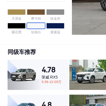
越版
大漠金
摩卡棕
钛金灰
曜石黑
珍珠白
莱茵蓝
量子灰
石墨黑
同级车推荐
4.74
4.78
荣威 RX5
·外观表现一般，低于54%同级车
9.99-15.59万
·内饰表现较为优秀，优于77%同级车
·空间表现较为优秀，优于75%同级车
4.8