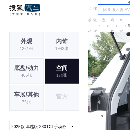
当
搜
车
前
狐
型
奇
奇
＞
＞
＞
＞
位
汽
大
瑞
瑞
外观
内饰
置:
车
全
1261张
1942张
底盘/动力
空间
406张
179张
车展/其他
官方
76张
2025款 卓越版 230TCI 手动舒适