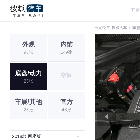
当前位置:
搜狐汽车
＞
车型
外观
内饰
98张
149张
底盘/动力
空间
23张
车展/其他
官方
23张
43张
2018款 四座版