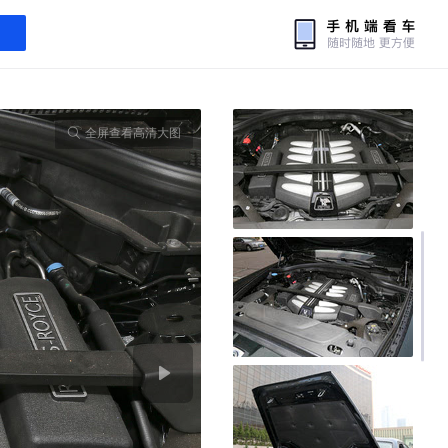
全屏查看高清大图