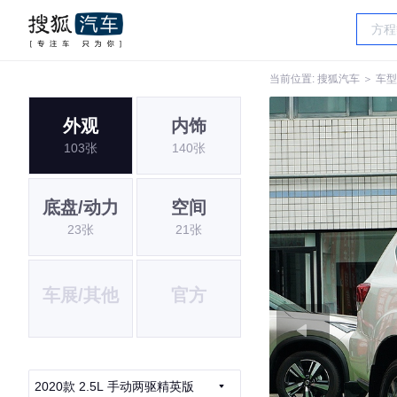
当前位置:
搜狐汽车
＞
车型
外观
内饰
103张
140张
底盘/动力
空间
23张
21张
车展/其他
官方
2020款 2.5L 手动两驱精英版