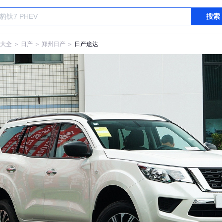
搜索
大全
＞
日产
＞
郑州日产
＞
日产途达