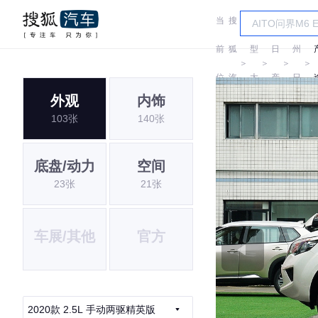
当
搜
车
郑
前
狐
型
日
州
＞
＞
＞
＞
位
汽
大
产
日
外观
内饰
置:
车
全
产
103张
140张
底盘/动力
空间
23张
21张
车展/其他
官方
2020款 2.5L 手动两驱精英版