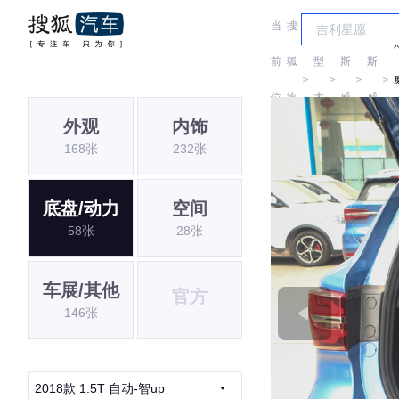
当
搜
车
前
狐
型
斯
斯
＞
＞
＞
＞
位
汽
大
威
威
外观
内饰
置:
车
全
168张
232张
底盘/动力
空间
58张
28张
车展/其他
官方
146张
2018款 1.5T 自动-智up