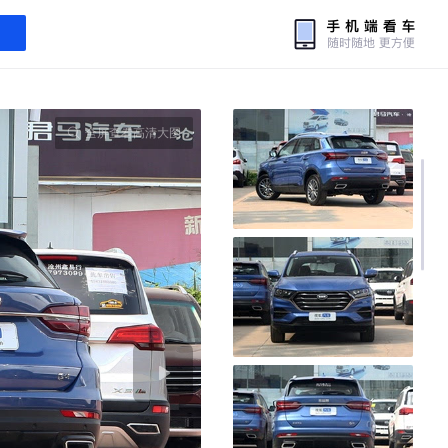
全屏查看高清大图