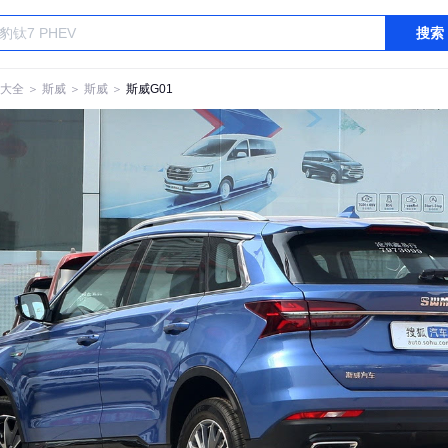
搜索
大全
＞
斯威
＞
斯威
＞
斯威G01