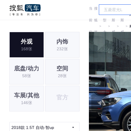
当
搜
车
前
狐
型
斯
斯
＞
＞
＞
＞
位
汽
大
威
威
外观
内饰
置:
车
全
168张
232张
底盘/动力
空间
58张
28张
车展/其他
官方
146张
2018款 1.5T 自动-智up