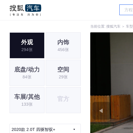
当前位置:
搜狐汽车
＞
车型
外观
内饰
294张
456张
底盘/动力
空间
84张
29张
车展/其他
官方
133张
2020款 2.0T 四驱智驭+