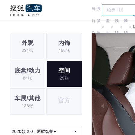
当
搜
车
前
狐
型
魏
魏
＞
＞
＞
＞
位
汽
大
牌
牌
外观
内饰
置:
车
全
294张
456张
底盘/动力
空间
84张
29张
车展/其他
官方
133张
2020款 2.0T 两驱智护+