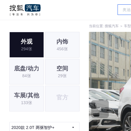
当前位置:
搜狐汽车
＞
车型
外观
内饰
294张
456张
底盘/动力
空间
84张
29张
车展/其他
官方
133张
2020款 2.0T 两驱智护+