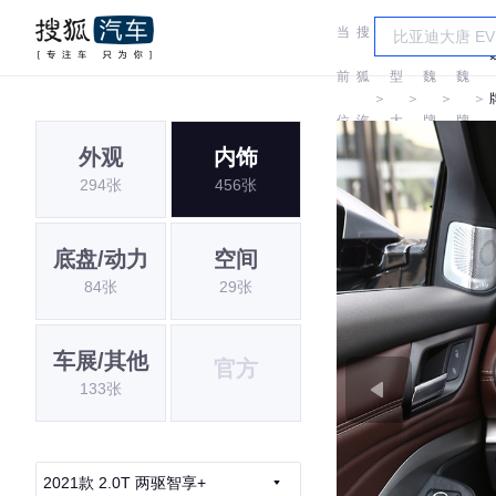
当
搜
车
前
狐
型
魏
魏
＞
＞
＞
＞
位
汽
大
牌
牌
外观
内饰
置:
车
全
294张
456张
底盘/动力
空间
84张
29张
车展/其他
官方
133张
2021款 2.0T 两驱智享+