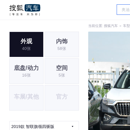
当前位置:
搜狐汽车
＞
车型
外观
内饰
40张
58张
底盘/动力
空间
16张
5张
车展/其他
官方
2019款 智联旗领四驱版