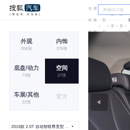
当
搜
车
比
比
前
狐
型
＞
＞
亚
＞
亚
＞
位
汽
大
迪
迪
外观
内饰
置:
车
全
204张
375张
底盘/动力
空间
73张
27张
车展/其他
官方
22张
2019款 2.0T 自动智联尊贵型 5