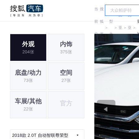
当
搜
车
比
比
前
狐
型
＞
＞
亚
＞
亚
＞
位
汽
大
迪
迪
外观
内饰
置:
车
全
204张
375张
底盘/动力
空间
73张
27张
车展/其他
官方
22张
2018款 2.0T 自动智联尊荣型