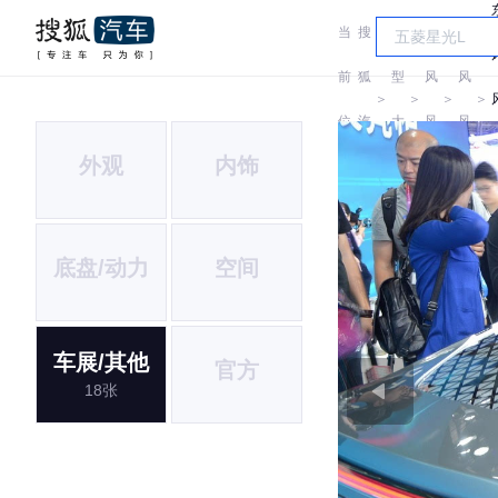
当
搜
车
东
东
前
狐
型
风
风
＞
＞
＞
＞
位
汽
大
风
风
外观
内饰
置:
车
全
神
神
e
底盘/动力
空间
车展/其他
官方
18张