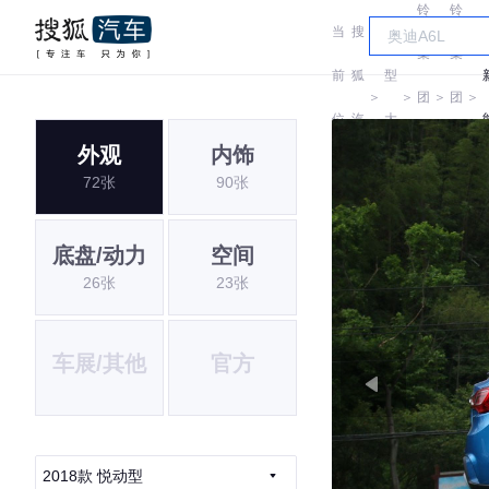
铃
铃
当
搜
车
集
集
前
狐
型
＞
＞
团
＞
团
＞
位
汽
大
新
新
外观
内饰
置:
车
全
72张
90张
能
能
源
源
底盘/动力
空间
26张
23张
车展/其他
官方
2018款 悦动型