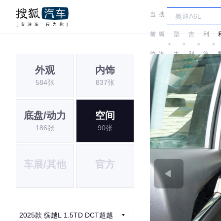
当
搜
车
吉
前
狐
型
吉
利
＞
＞
＞
＞
位
汽
大
利
汽
外观
内饰
置:
车
全
车
584张
837张
底盘/动力
空间
186张
90张
车展/其他
官方
2025款 缤越L 1.5TD DCT超越