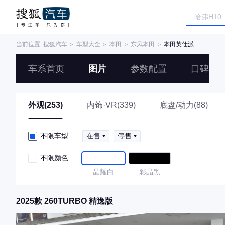
当前位置:
搜狐汽车
＞
车型大全
＞
本田
＞
东风本田
＞
本田英仕派
车系首页
图片
参数配置
口碑
外观(253)
内饰·VR(339)
底盘/动力(88)
不限车型
在售
停售
不限颜色
晶耀白
彩晶黑
2025款 260TURBO 精逸版