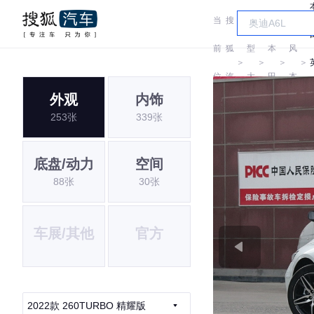
当
搜
车
东
前
狐
型
本
风
＞
＞
＞
＞
位
汽
大
田
本
外观
内饰
置:
车
全
田
253张
339张
底盘/动力
空间
88张
30张
车展/其他
官方
2022款 260TURBO 精耀版