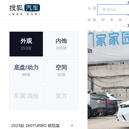
当
搜
车
东
前
狐
型
本
风
＞
＞
＞
＞
位
汽
大
田
本
外观
内饰
置:
车
全
田
253张
339张
底盘/动力
空间
88张
30张
车展/其他
官方
2023款 260TURBO 精悦版