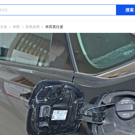
搜索
大全
＞
本田
＞
东风本田
＞
本田英仕派