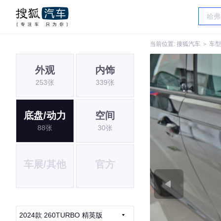
当前位置:
搜狐汽车
＞
车型
外观
内饰
253张
339张
底盘/动力
空间
88张
30张
车展/其他
官方
2024款 260TURBO 精英版