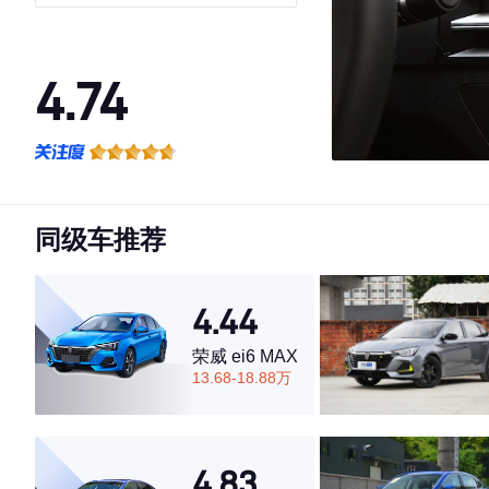
4.74
·外观表现较为优秀，优于68%同级车
·内饰表现较为优秀，优于70%同级车
·空间表现一般，低于54%同级车
同级车推荐
4.44
荣威 ei6 MAX
13.68-18.88万
4.83