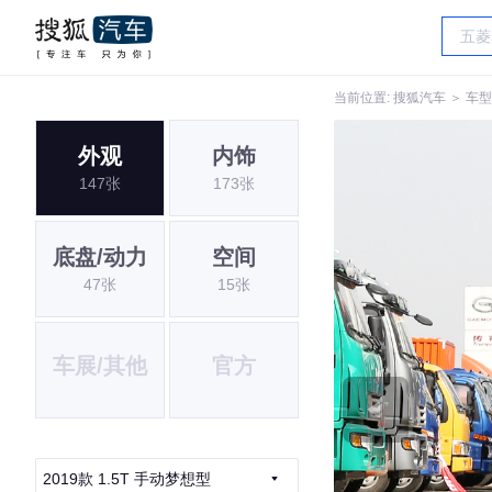
当前位置:
搜狐汽车
＞
车型
外观
内饰
147张
173张
底盘/动力
空间
47张
15张
车展/其他
官方
2019款 1.5T 手动梦想型