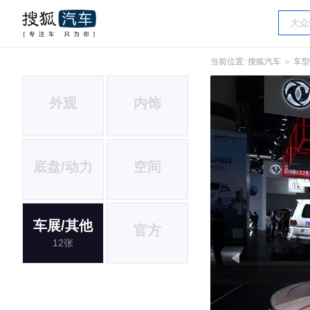
当前位置:
搜狐汽车
＞
车型
外观
内饰
底盘/动力
空间
车展/其他
官方
12张