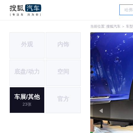
当前位置:
搜狐汽车
＞
车型
外观
内饰
底盘/动力
空间
车展/其他
官方
23张