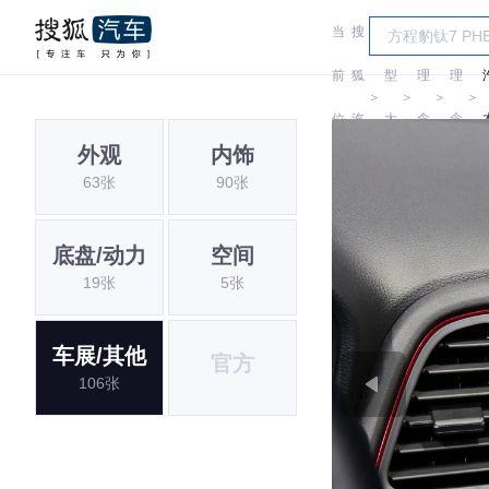
当
搜
车
前
狐
型
理
理
＞
＞
＞
＞
位
汽
大
念
念
外观
内饰
置:
车
全
63张
90张
底盘/动力
空间
19张
5张
车展/其他
官方
106张