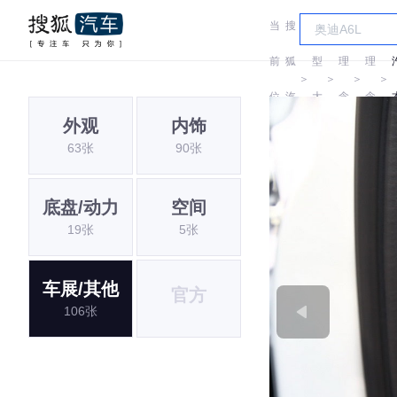
当
搜
车
前
狐
型
理
理
＞
＞
＞
＞
位
汽
大
念
念
外观
内饰
置:
车
全
63张
90张
底盘/动力
空间
19张
5张
车展/其他
官方
106张