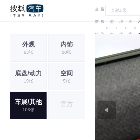
当
搜
车
前
狐
型
理
理
＞
＞
＞
＞
位
汽
大
念
念
外观
内饰
置:
车
全
63张
90张
底盘/动力
空间
19张
5张
车展/其他
官方
106张