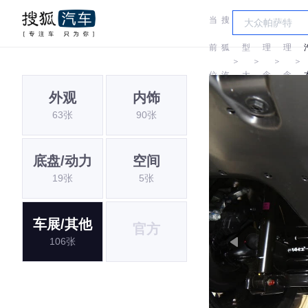
当
搜
车
前
狐
型
理
理
＞
＞
＞
＞
位
汽
大
念
念
外观
内饰
置:
车
全
63张
90张
底盘/动力
空间
19张
5张
车展/其他
官方
106张