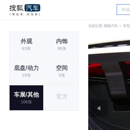
当前位置:
搜狐汽车
＞
车型
外观
内饰
63张
90张
底盘/动力
空间
19张
5张
车展/其他
官方
106张