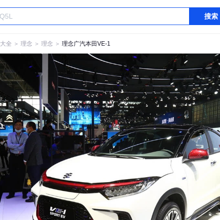
搜索
大全
＞
理念
＞
理念
＞
理念广汽本田VE-1