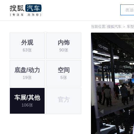
当前位置:
搜狐汽车
＞
车型
外观
内饰
63张
90张
底盘/动力
空间
19张
5张
车展/其他
官方
106张