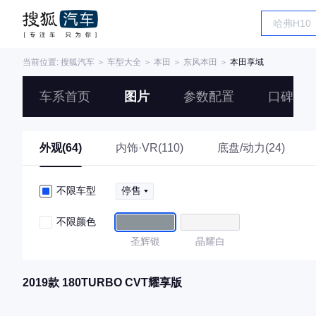
当前位置:
搜狐汽车
＞
车型大全
＞
本田
＞
东风本田
＞
本田享域
车系首页
图片
参数配置
口碑
外观(64)
内饰·VR(110)
底盘/动力(24)
不限车型
停售
不限颜色
圣辉银
晶耀白
2019款 180TURBO CVT耀享版