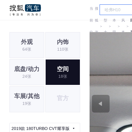
当
搜
车
东
前
狐
型
本
风
＞
＞
＞
＞
位
汽
大
田
本
外观
内饰
置:
车
全
田
64张
110张
底盘/动力
空间
24张
18张
车展/其他
官方
19张
2019款 180TURBO CVT耀享版