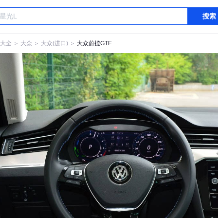
搜索
大全
＞
大众
＞
大众(进口)
＞
大众蔚揽GTE