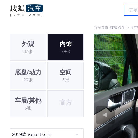
当前位置:
搜狐汽车
＞
车型
外观
内饰
37张
79张
底盘/动力
空间
20张
5张
车展/其他
官方
5张
2019款 Variant GTE