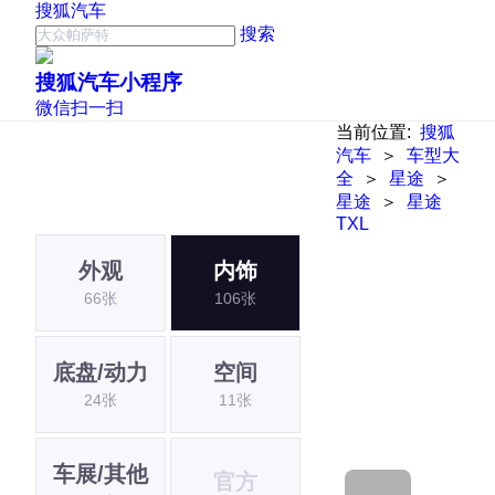
搜狐汽车
搜索
搜狐汽车小程序
微信扫一扫
当前位置:
搜狐
汽车
＞
车型大
全
＞
星途
＞
星途
＞
星途
TXL
外观
内饰
66张
106张
底盘/动力
空间
24张
11张
车展/其他
官方