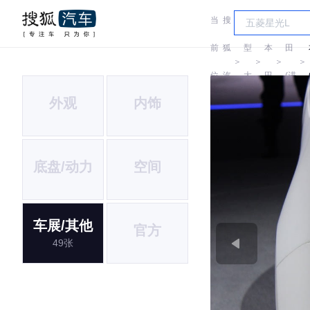
当
搜
车
本
前
狐
型
本
田
＞
＞
＞
＞
位
汽
大
田
(进
外观
内饰
置:
车
全
口)
底盘/动力
空间
车展/其他
官方
49张