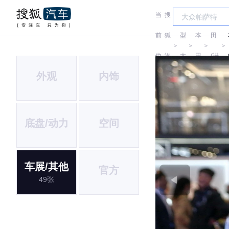
当
搜
车
本
前
狐
型
本
田
＞
＞
＞
＞
位
汽
大
田
(进
外观
内饰
置:
车
全
口)
底盘/动力
空间
车展/其他
官方
49张