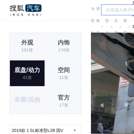
当
搜
车
汽
前
狐
型
五
通
＞
＞
＞
＞
位
汽
大
菱
用
外观
内饰
置:
车
全
五
101张
174张
菱
底盘/动力
空间
41张
11张
官方
车展/其他
17张
2019款 1.5L标准型L2B 国V