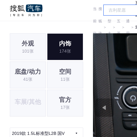
当
搜
车
汽
前
狐
型
五
通
＞
＞
＞
＞
位
汽
大
菱
用
外观
内饰
置:
车
全
五
101张
174张
菱
底盘/动力
空间
41张
11张
官方
车展/其他
17张
2019款 1.5L标准型L2B 国V