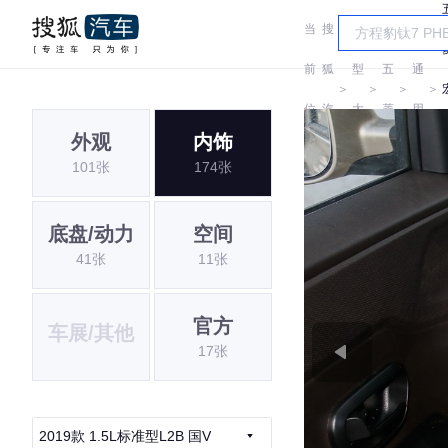
当
搜
车
汽
前
狐
型
五
通
＞
＞
＞
＞
位
汽
大
菱
用
外观
内饰
置:
车
全
五
101张
174张
菱
底盘/动力
空间
41张
11张
官方
车展/其他
17张
2019款 1.5L标准型L2B 国V