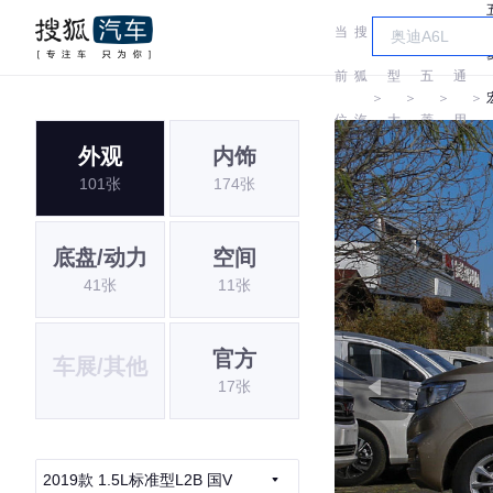
当
搜
车
汽
前
狐
型
五
通
＞
＞
＞
＞
位
汽
大
菱
用
外观
内饰
置:
车
全
五
101张
174张
菱
底盘/动力
空间
41张
11张
官方
车展/其他
17张
2019款 1.5L标准型L2B 国V