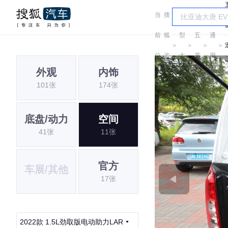
当
搜
车
汽
前
狐
型
五
通
＞
＞
＞
＞
位
汽
大
菱
用
外观
内饰
置:
车
全
五
101张
174张
菱
底盘/动力
空间
41张
11张
官方
车展/其他
17张
2022款 1.5L劲取版电动助力LAR