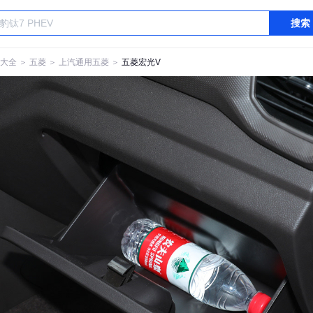
搜索
大全
＞
五菱
＞
上汽通用五菱
＞
五菱宏光V