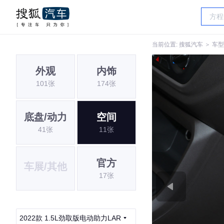
当前位置:
搜狐汽车
＞
车型
外观
内饰
101张
174张
底盘/动力
空间
41张
11张
官方
车展/其他
17张
2022款 1.5L劲取版电动助力LAR