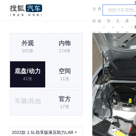
当
搜
车
汽
前
狐
型
五
通
＞
＞
＞
＞
位
汽
大
菱
用
外观
内饰
置:
车
全
五
101张
174张
菱
底盘/动力
空间
41张
11张
官方
车展/其他
17张
2022款 1.5L劲享版液压助力LAR