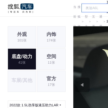
当
搜
车
汽
前
狐
型
五
通
＞
＞
＞
＞
位
汽
大
菱
用
外观
内饰
置:
车
全
五
101张
174张
菱
底盘/动力
空间
41张
11张
官方
车展/其他
17张
2022款 1.5L劲享版液压助力LAR