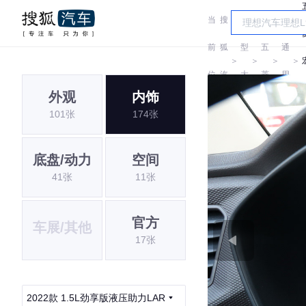
当
搜
车
汽
前
狐
型
五
通
＞
＞
＞
＞
位
汽
大
菱
用
外观
内饰
置:
车
全
五
101张
174张
菱
底盘/动力
空间
41张
11张
官方
车展/其他
17张
2022款 1.5L劲享版液压助力LAR