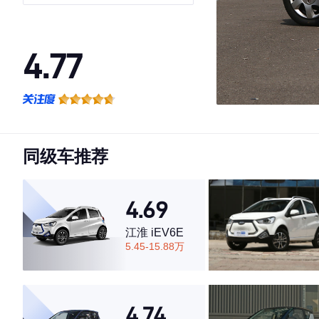
4.77
·外观表现较为优秀，优于76%同级车
·内饰表现较为优秀，优于73%同级车
·空间表现一般，低于55%同级车
同级车推荐
4.69
江淮 iEV6E
5.45-15.88万
4.74